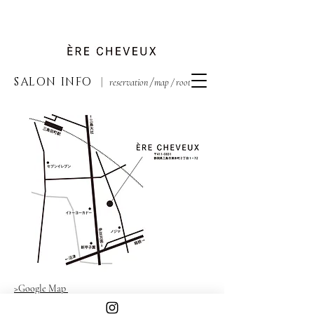
三島市 東本町 美容室 エルシュヴ 三島市美容院 プライベー
トサロン 三島美容院
SALON INFO
|
/
​ reservation
map
/ root / etc
>​Google Map